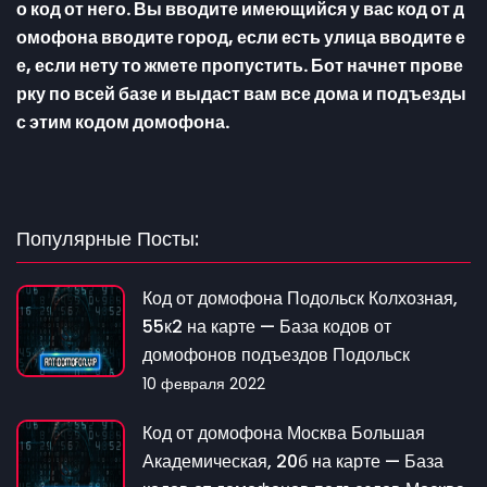
о код от него. Вы вводите имеющийся у вас код от д
омофона вводите город, если есть улица вводите е
е, если нету то жмете пропустить. Бот начнет прове
рку по всей базе и выдаст вам все дома и подъезды
с этим кодом домофона.
Популярные Посты:
Код от домофона Подольск Колхозная,
55к2 на карте — База кодов от
домофонов подъездов Подольск
10 февраля 2022
Код от домофона Москва Большая
Академическая, 20б на карте — База