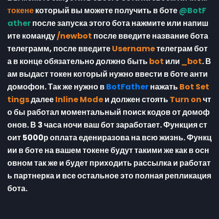
токене
который вы можете получить в боте
@BotF
ather
после запуска этого бота нажмите или напиш
ите команду
/newbot
после введите название бота
телеграмм, после введите
Username
телеграм бот
а в конце обязательно должно быть
bot
или
_bot
. В
ам выдаст токен который нужно ввести в боте анти
домофон. Так же нужно в
BotFather
нажать
Bot Set
tings
далее
Inline Mode
и должен стоять
Turn on
чт
о бы работал моментальный поиск кодов от домоф
онов. В 3 часа ночи ваш бот заработает. Функция ст
оит 5000р оплата едениразова на всю жизнь. Функц
ии в боте на вашем токене будут такими же как в осн
овном так же и будет приходить рассылка и работат
ь партнерка и все остальное это полная репликация
бота.